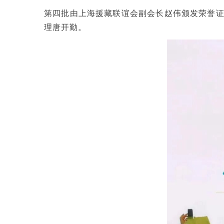
第四批由上海援藏联谊会副会长赵伟颁发荣誉
理唐开勤。