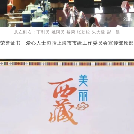
从左到右：丁利民 姚阿民 黎荣 张劲松 朱大建 彭一浩
发荣誉证书，爱心人士包括上海市市级工作委员会宣传部原部