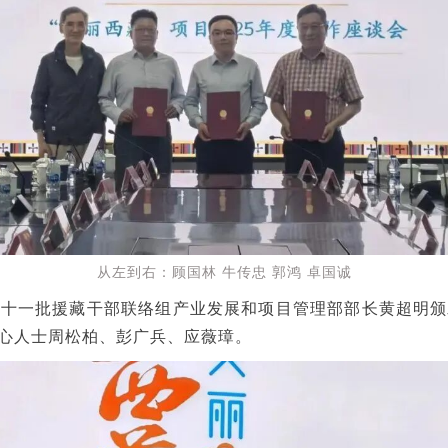
从左到右：顾国林 牛传忠 郭鸿 卓国诚
第十一批援藏干部联络组产业发展和项目管理部部长黄超明颁
心人士周松柏、彭广兵、应薇璋。