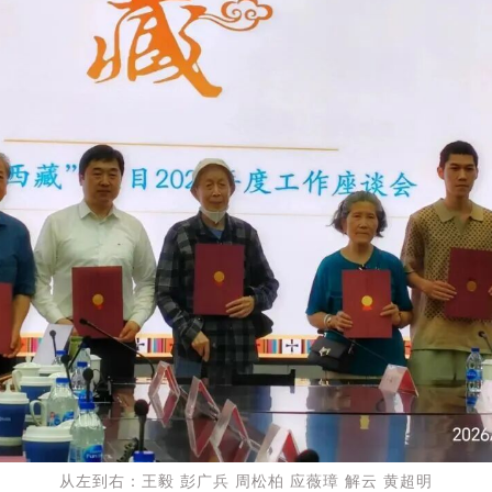
从左到右：王毅 彭广兵 周松柏 应薇璋 解云 黄超明