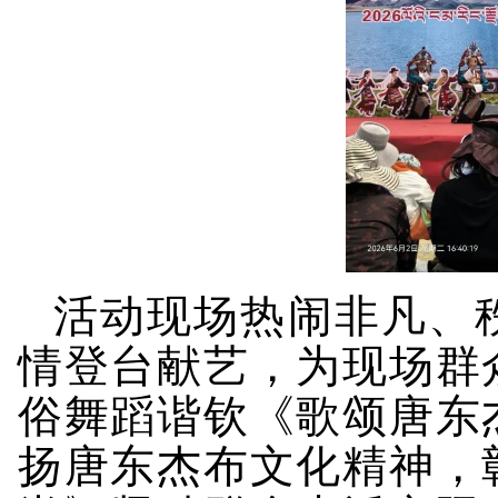
活动现场热闹非凡、
情登台献艺，为现场群
俗舞蹈谐钦《
歌颂
唐东
扬唐东杰布文化精神，