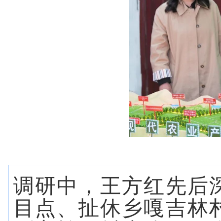
调研中，王方红先后
目点、扯休乡嘎吉林