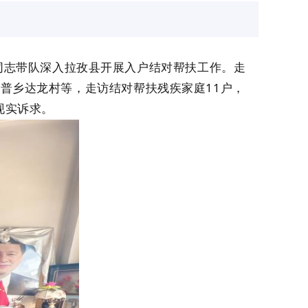
同志带队深入拉孜县开展入户结对帮扶工作。走
芒普乡达龙村等，走访结对帮扶残疾家庭
11户，
现实诉求。