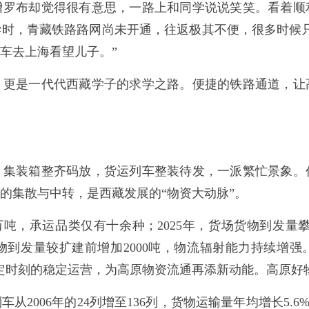
增罗布却觉得很有意思，一路上和同学说说笑笑。看着顺
时，青藏铁路路网尚未开通，往返极其不便，很多时候
车去上海看望儿子。”
，更是一代代西藏学子的求学之路。便捷的铁路通道，让
，集装箱整齐码放，货运列车整装待发，一派繁忙景象。
的集散与中转，是西藏发展的“物资大动脉”。
9万吨，承运品类仅有十余种；2025年，货场货物到发量
到发量较扩建前增加2000吨，物流辐射能力持续增强。2
固定时刻的稳定运营，为高原物资流通再添新动能。高原好
2006年的24列增至136列，货物运输量年均增长5.6%