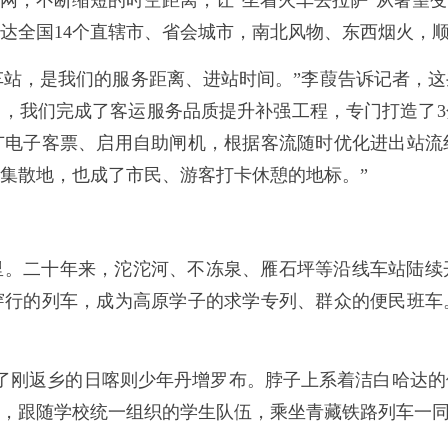
网，不断缩短的时空距离，让“坐着火车去拉萨”从奢望
达全国14个直辖市、省会城市，南北风物、东西烟火，
是车站，是我们的服务距离、进站时间。”李葭告诉记者，
月，我们完成了客运服务品质提升补强工程，专门打造了
广电子客票、启用自助闸机，根据客流随时优化进出站流
集散地，也成了市民、游客打卡休憩的地标。”
里。二十年来，沱沱河、不冻泉、雁石坪等沿线车站陆续
穿行的列车，成为高原学子的求学专列、群众的便民班车
遇了刚返乡的日喀则少年丹增罗布。脖子上系着洁白哈达
，跟随学校统一组织的学生队伍，乘坐青藏铁路列车一