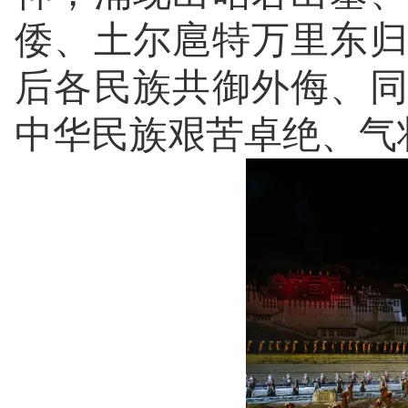
倭、土尔扈特万里东
后各民族共御外侮、
中华民族艰苦卓绝、气