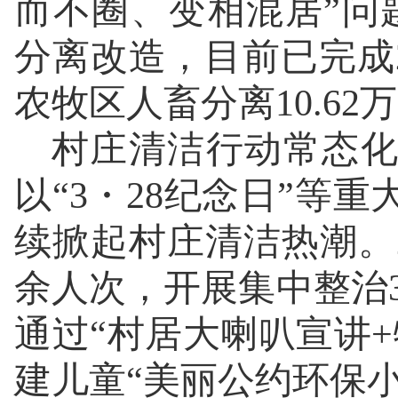
而不圈、变相混居”问题
分离改造，目前已完成2
农牧区人畜分离10.6
村庄清洁行动常态化
以“3・28纪念日”等
续掀起村庄清洁热潮。2
余人次，开展集中整治3
通过“村居大喇叭宣讲
建儿童“美丽公约环保小