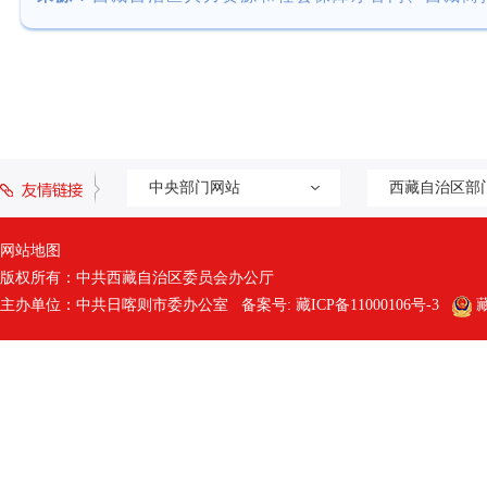
1）。
行为或特别严重违纪违
一、考试时间及科目
注册城乡规划师职业
报考人员在网上报名系
且在记录期内的人员，
本次考试实行属地化
9月12日
告知承诺制方式办理相
（一）选择告知承诺
区域内，方可在西藏考
行为的人员，以及按照
中央部门网站
西藏自治区部
上午 09:00－11:0
1.选择采用告知承
理规定》（人社部令第
网站地图
三、告知承诺制有关
版权所有：中共西藏自治区委员会办公厅
下午 14:00－17:
重违纪违规行为、被记
仔细了解相关职业资格
主办单位：中共日喀则市委办公室 备案号:
藏ICP备11000106号-3
藏
员，不适用告知承诺制
设备监理师职业资格
明义务和证明内容、报
9月13日
（一）选择告知承诺
责任、考试组织机构的
1.选择采用告知承
人员在网上报名系统填
上午 09:00－12:0