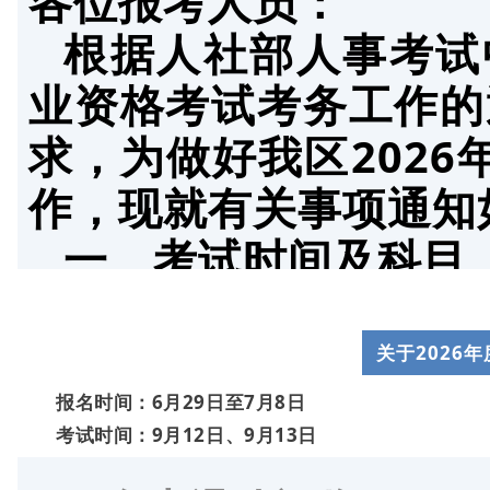
各位报考人员：
的通知》（国人厅发〔2
根据人社部人事考试
上午09:00－11:
业资格考试考务工作的通
可报名参加出版专业技
下午14:00－16:0
求，为做好我区202
本次考试实行属地化
作，现就有关事项通知
9月6日
一、考试时间及科目
区域内，方可在西藏考
9月12日
上午09:00－11:0
报名时选填从事少数
上午 09:00－11:3
关于2026
7月31日至8月11日
下午14:00－17:0
下午 14:00－16:3
报名时间
：6月29日至7月8日
考试时间
：9月12日、9月13日
9月13日
台“补充上传材料”模