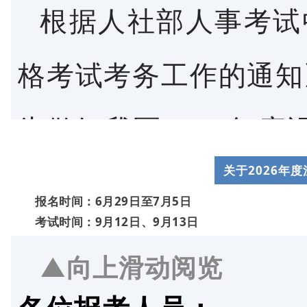
根据人社部人事考试
二、报名条件
格考试考务工作的通知》
凡符合《人力资源社
专业技术人员职称制度
为做好我区2026年
10号），原人事部、
关于2026年
有关事项通知如下：
术人员职业资格考试暂
报名时间
：6月29日至7月5日
考试时间
：9月12日、9月13日
一、考试时间及科目
考试实施办法〉的通知》
▲向上滑动阅览
9月5日
公厅《关于部分专业技