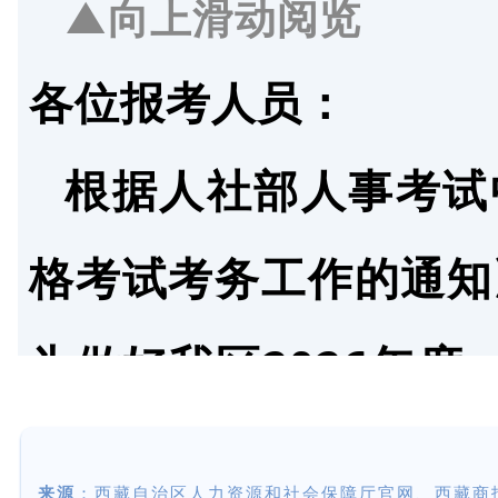
本次考试我区仅在拉
▲向上滑动阅览
上午 09:00－11:
字出版工作证明。
下午 14:00－17:0
二、报考条件
各位报考人员：
三、告知承诺制有关
本次考试我区仅在拉
凡符合《市场监管总
二、报名条件
出版专业技术人员职
根据人社部人事考试
本次考试实行属地化
制，报考人员在网上报
监理师职业资格制度
格考试考务工作的通知》
区域内，且符合《自
采用告知承诺制方式办
〈注册城乡规划师职业
法〉的通知》（国市监质
为做好我区2026年
资格考试实施办法〉的通
虚假承诺行为的人员，
均可报名参加设备监
报考条件，可报名参加
有关事项通知如下：
纪违规行为处理规定》
三、告知承诺制有关
来源
：西藏自治区人力资源和社会保障厅官网、西藏商